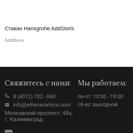
Стакан Hansgrohe AddStoris
AddStoris
Просмотр
Свяжитесь с нами:
Мы работаем:
8 (4012) 702 - 660
пн-пт: 10:00 - 19:00
сб-вс: выходной
info@eliteceramica.com
Московский проспект, 48а,
г. Калининград