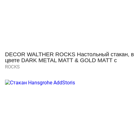
DECOR WALTHER ROCKS Настольный стакан, в
цвете DARK METAL MATT & GOLD MATT с
кристаллами от Swarovski®
ROCKS
Просмотр