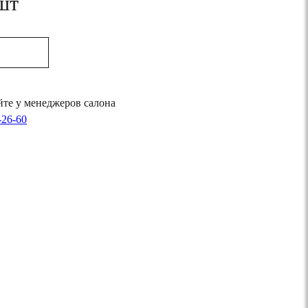
 шт
те у менеджеров салона
-26-60