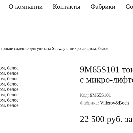
О компании
Контакты
Фабрики
Со
тонкое сидение для унитаза Subway с микро-лифтом, белое
9M65S101 тон
с микро-лифт
Код:
9М65S101
Фабрика:
Villeroy&Boch
22 500 руб. з