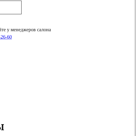
те у менеджеров салона
-26-60
ы